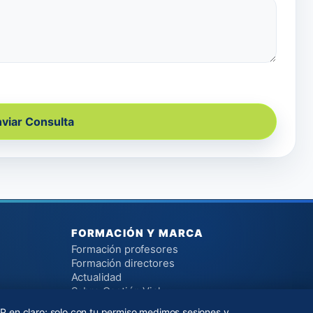
viar Consulta
FORMACIÓN Y MARCA
Formación profesores
Formación directores
Actualidad
Sobre Gestión Vial
Contacto
P en claro; solo con tu permiso medimos sesiones y