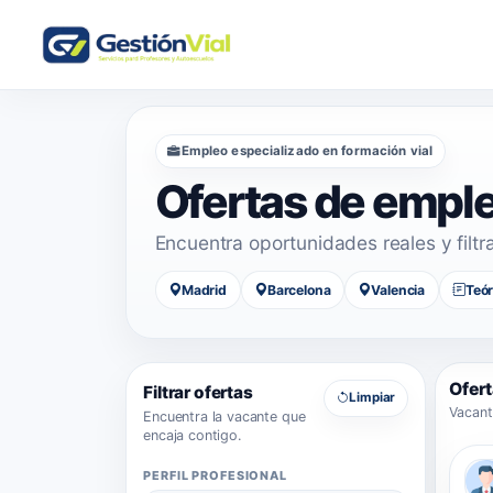
Empleo especializado en formación vial
Ofertas de empl
Encuentra oportunidades reales y filtr
Madrid
Barcelona
Valencia
Teór
Ofert
Filtrar ofertas
Limpiar
Vacant
Encuentra la vacante que
encaja contigo.
PERFIL PROFESIONAL