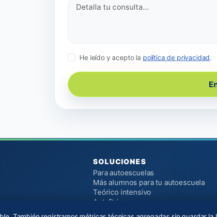
He leído y acepto la
política de privacidad
.
En
SOLUCIONES
Para autoescuelas
Más alumnos para tu autoescuela
Teórico intensivo
AptoDrive
Herramientas gratuitas
le. También registramos métricas técnicas agregadas sin guardar la I