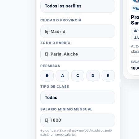
R
Pro
CIUDAD O PROVINCIA
San
P
A
ZONA O BARRIO
Auto
clas
labo
ambiente laboral
SALA
PERMISOS
Perm
160
Vacacione
B
A
C
D
E
Gest
dent
TIPO DE CLASE
SALARIO MÍNIMO MENSUAL
Se comparará con el máximo publicado cuando
exista un rango salarial.