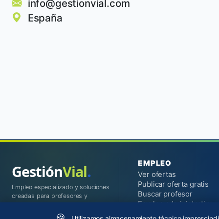
info@gestionvial.com
España
EMPLEO
.
Gestión
Vial
Ver ofertas
Publicar oferta gratis
Empleo especializado y soluciones
Buscar profesor
creadas para profesores y
Empleo administrativo
autoescuelas.
Observatorio salarial
🍪
Utilizamos almacenamiento técnico imprescindib