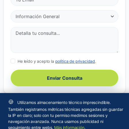
He leído y acepto la
política de privacidad
.
Enviar Consulta
🍪
Utilizamos almacenamiento técnico imprescindible.
También registramos métricas técnicas agregadas sin guardar
la IP en claro; solo con tu permiso medimos sesiones y
Privacidad
Confianza en empleo
Aviso legal
Cookies
© 2026 GestiónVial.com
navegación avanzada. Nunca usamos publicidad ni
seguimiento entre webs.
Más información
.