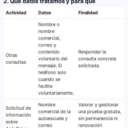
2. Qué datos tratamos y para qué
Actividad
Datos
Finalidad
Nombre o
nombre
comercial,
correo y
contenido
Responder la
Otras
voluntario del
consulta concreta
consultas
mensaje. El
solicitada.
teléfono solo
cuando se
facilite
voluntariamente.
Nombre
Valorar y gestionar
Solicitud de
comercial de la
una prueba gratuita,
información
autoescuela y
sin permanencia ni
sobre
correo
renovación