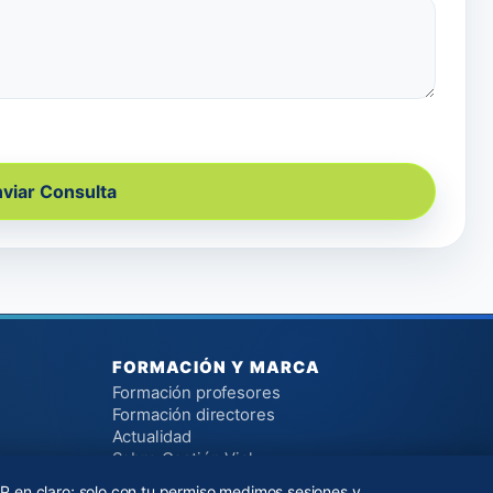
viar Consulta
FORMACIÓN Y MARCA
Formación profesores
Formación directores
Actualidad
Sobre Gestión Vial
Contacto
P en claro; solo con tu permiso medimos sesiones y