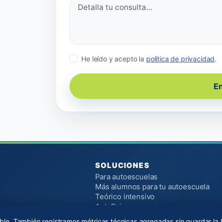
He leído y acepto la
política de privacidad
.
En
SOLUCIONES
Para autoescuelas
Más alumnos para tu autoescuela
Teórico intensivo
AptoDrive
Herramientas gratuitas
le. También registramos métricas técnicas agregadas sin guardar la I