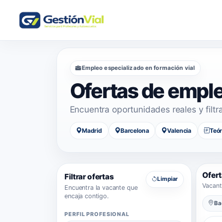
Empleo especializado en formación vial
Ofertas de empl
Encuentra oportunidades reales y filtr
Madrid
Barcelona
Valencia
Teór
Ofert
Filtrar ofertas
Limpiar
Vacant
Encuentra la vacante que
encaja contigo.
Ba
PERFIL PROFESIONAL