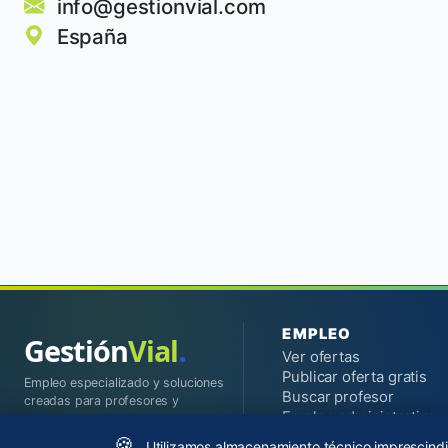
info@gestionvial.com
España
EMPLEO
.
Gestión
Vial
Ver ofertas
Publicar oferta gratis
Empleo especializado y soluciones
Buscar profesor
creadas para profesores y
Empleo administrativo
autoescuelas.
Observatorio salarial
🍪
Utilizamos almacenamiento técnico imprescindib