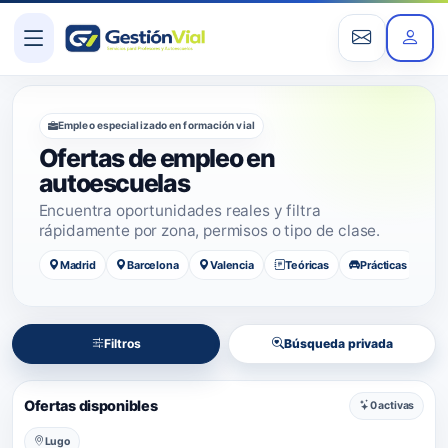
Empleo especializado en formación vial
Ofertas de empleo en
autoescuelas
Encuentra oportunidades reales y filtra
rápidamente por zona, permisos o tipo de clase.
Madrid
Barcelona
Valencia
Teóricas
Prácticas
Filtros
Búsqueda privada
Ofertas disponibles
0 activas
Lugo