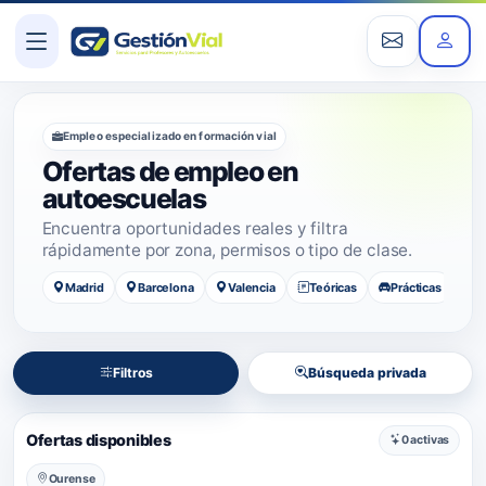
Empleo especializado en formación vial
Ofertas de empleo en
autoescuelas
Encuentra oportunidades reales y filtra
rápidamente por zona, permisos o tipo de clase.
Madrid
Barcelona
Valencia
Teóricas
Prácticas
Filtros
Búsqueda privada
Ofertas disponibles
0 activas
Ourense