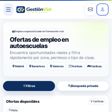
Empleo especializado en formación vial
Ofertas de empleo en
autoescuelas
Encuentra oportunidades reales y filtra
rápidamente por zona, permisos o tipo de clase.
Madrid
Barcelona
Valencia
Teóricas
Prácticas
Filtros
Búsqueda privada
Ofertas disponibles
1 activas
Parla